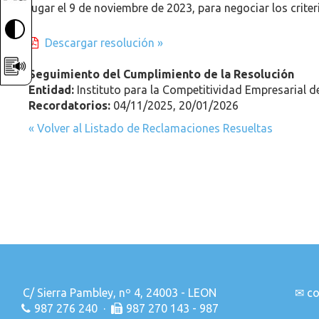
lugar el 9 de noviembre de 2023, para negociar los crite
Descargar resolución »
Seguimiento del Cumplimiento de la Resolución
Entidad:
Instituto para la Competitividad Empresarial de
Recordatorios:
04/11/2025, 20/01/2026
« Volver al Listado de Reclamaciones Resueltas
C/ Sierra Pambley, nº 4, 24003 - LEON
✉
co
987 276 240 ·
987 270 143 - 987