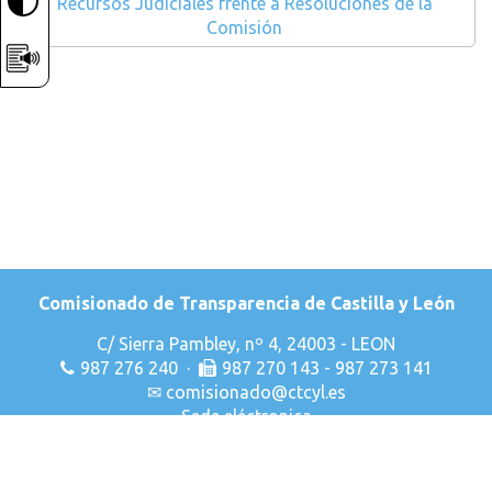
Recursos Judiciales frente a Resoluciones de la
Comisión
Comisionado de Transparencia de Castilla y León
C/ Sierra Pambley, nº 4, 24003 - LEON
987 276 240 ·
987 270 143 - 987 273 141
✉
comisionado@ctcyl.es
Sede eléctronica
Declaración de Accesibilidad
Aviso Legal
Privacidad & Cookies