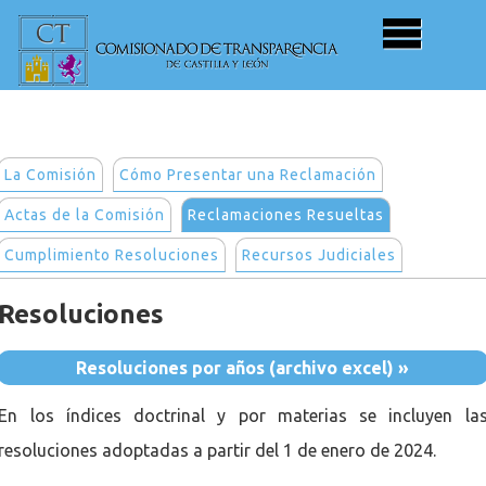
La Comisión
Cómo Presentar una Reclamación
Actas de la Comisión
Reclamaciones Resueltas
Cumplimiento Resoluciones
Recursos Judiciales
Resoluciones
Resoluciones por años (archivo excel) »
En los índices doctrinal y por materias se incluyen la
resoluciones adoptadas a partir del 1 de enero de 2024.