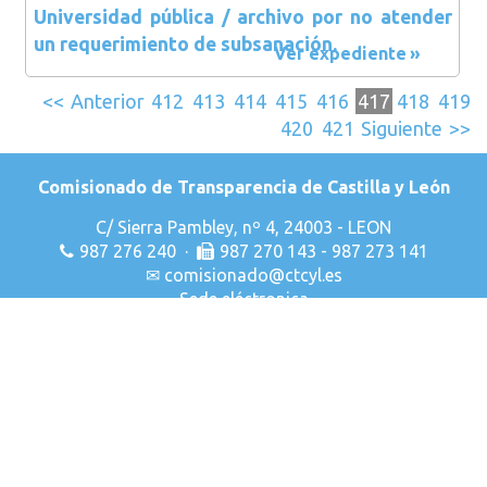
Universidad pública / archivo por no atender
un requerimiento de subsanación.
Ver expediente
<<
Anterior
412
413
414
415
416
417
418
419
420
421
Siguiente
>>
Comisionado de Transparencia de Castilla y León
C/ Sierra Pambley, nº 4, 24003 - LEON
987 276 240 ·
987 270 143 - 987 273 141
✉
comisionado@ctcyl.es
Sede eléctronica
Declaración de Accesibilidad
Aviso Legal
Privacidad & Cookies