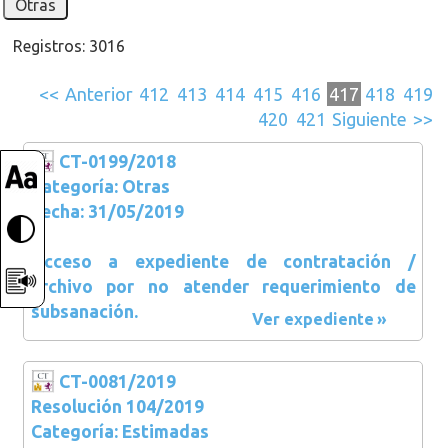
Otras
Registros: 3016
<<
Anterior
412
413
414
415
416
417
418
419
420
421
Siguiente
>>
CT-0199/2018
Categoría: Otras
Fecha: 31/05/2019
Acceso a expediente de contratación /
archivo por no atender requerimiento de
subsanación.
Ver expediente
CT-0081/2019
Resolución 104/2019
Categoría: Estimadas