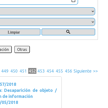
ación
Otras
449
450
451
452
453
454
455
456
Siguiente
>>
57/2018
a: Desaparición de objeto /
n de información
5/05/2018