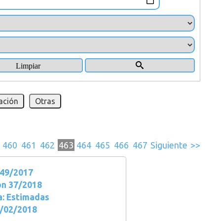
ación
Otras
460
461
462
463
464
465
466
467
Siguiente
>>
49/2017
ón 37/2018
a: Estimadas
3/02/2018