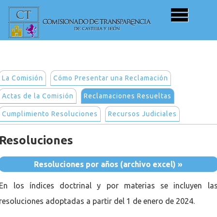
La Comisión
Cómo Presentar una Reclamación
Actas de la Comisión
Reclamaciones Resueltas
Cumplimiento Resoluciones
Recursos Judiciales
Resoluciones
Resoluciones por años (archivo excel) »
En los índices doctrinal y por materias se incluyen la
resoluciones adoptadas a partir del 1 de enero de 2024.